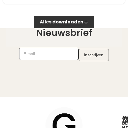
Alles downloaden
Nieuwsbrief
G
G
U
V
BE
H