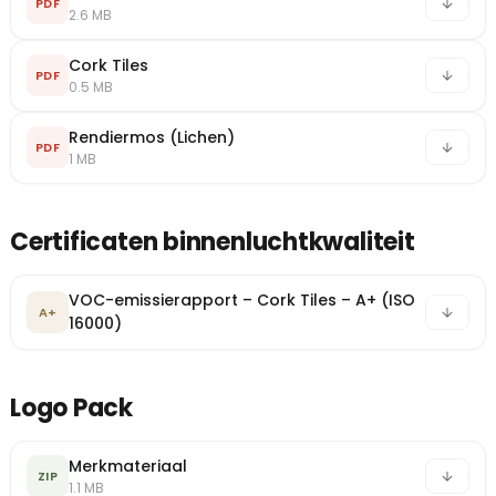
PDF
2.6 MB
Cork Tiles
PDF
0.5 MB
Rendiermos (Lichen)
PDF
1 MB
Certificaten binnenluchtkwaliteit
VOC-emissierapport – Cork Tiles – A+ (ISO
A+
16000)
Logo Pack
Merkmateriaal
ZIP
1.1 MB