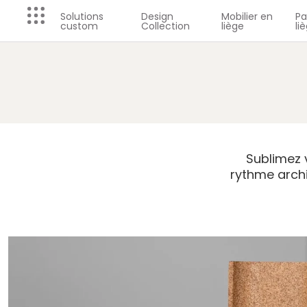
Solutions
Design
Mobilier en
P
custom
Collection
liège
li
Sublimez 
rythme archit