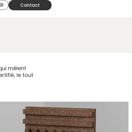
&D
Contact
qui mêlent
tifié, le tout