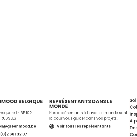
Sol
NMOOD BELGIQUE
REPRÉSENTANTS DANS LE
MONDE
Col
square 1 - BP 102
Nos représentants à travers le monde sont
Ins
BRUSSELS
là pour vous guider dans vos projets.
A 
es@greenmood.be
Voir tous les représentants
Des
Co
 (0)2 681 32 07