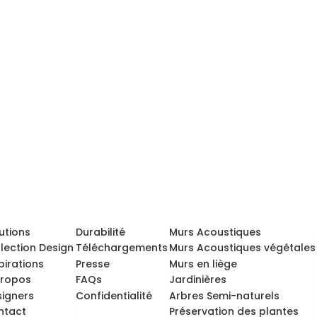
utions
Durabilité
Murs Acoustiques
lection Design
Téléchargements
Murs Acoustiques végétales
pirations
Presse
Murs en liège
propos
FAQs
Jardinières
igners
Confidentialité
Arbres Semi-naturels
ntact
Préservation des plantes