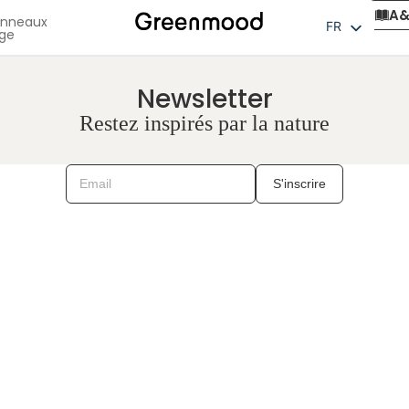
A
anneaux
FR
ège
EN
NL
Newsletter
Restez inspirés par la nature