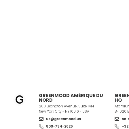
GREENMOOD AMÉRIQUE DU
GREE
NORD
HQ
200 Lexington Avenue, Suite 1414
Atomium
New York City - NY 10016 - USA
B-1020 
us@greenmood.us
sal
800-794-2626
+32